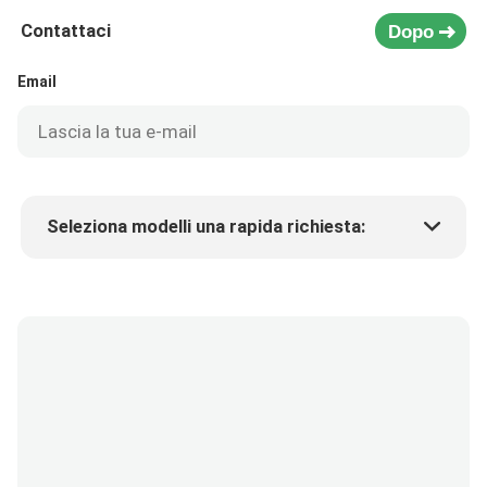
Contattaci
Dopo
Email
Seleziona modelli una rapida richiesta:
Prezzo del prodotto
Min.order quantity
Richiedi un campione
Più dettagli