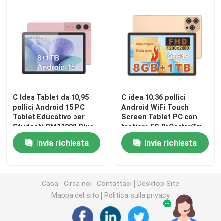
Mostra VR
Chi siamo
Fatory Tour
C Idea Tablet da 10,95
C idea 10.36 pollici
pollici Android 15 PC
Android WiFi Touch
Tablet Educativo per
Screen Tablet PC con
Controllo di qualità
Studenti CM11000 Plus
tastiera 5G 8*CortexTm-
A53 CM10016 più
Invia richiesta
Invia richiesta
Contattaci
Casa
Circa noi
Contattaci
Desktop Site
notizie
Mappa del sito
Politica sulla privacy
Richiedere un preventivo