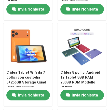
CM936
Core Processor
600x1024 IPS
Invia richiesta
Invia richiesta
Touchscreen CM517 air
C idea Tablet Wifi da 7
C Idea 8 pollici Android
Casa
pollici con custodia
12 Tablet 8GB RAM
8+256GB Storage Quad
256GB ROM Modello
Core Processor
CM822
600x1024 IPS
Prodotti
Invia richiesta
Invia richiesta
Touchscreen CM517 air
Video