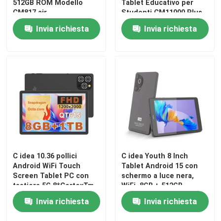
512GB ROM Modello
Tablet Educativo per
CM817 air
Studenti CM11000 Plus
Invia richiesta
Invia richiesta
Casa
C idea 10.36 pollici
C idea Youth 8 Inch
Android WiFi Touch
Tablet Android 15 con
Screen Tablet PC con
schermo a luce nera,
tastiera 5G 8*CortexTm-
WiFi, 8GB + 512GB,
Prodotti
A53 CM10016 più
800*1280 IPS incell
Invia richiesta
Invia richiesta
CM828
Video