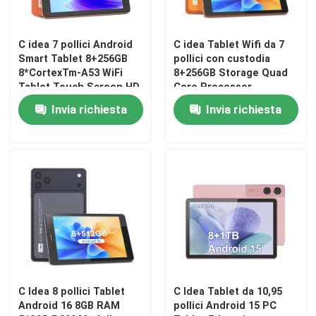
C idea 7 pollici Android
C idea Tablet Wifi da 7
Smart Tablet 8+256GB
pollici con custodia
8*CortexTm-A53 WiFi
8+256GB Storage Quad
Tablet Touch Screen HD
Core Processor
CM517 air
600x1024 IPS
Invia richiesta
Invia richiesta
Touchscreen CM517 air
C Idea 8 pollici Tablet
C Idea Tablet da 10,95
Android 16 8GB RAM
pollici Android 15 PC