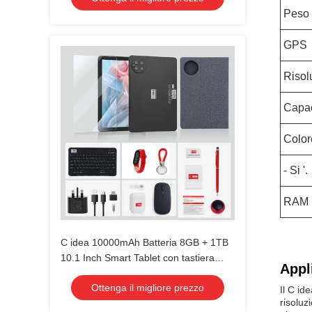
Peso
GPS
Risol
Capac
Color
- Si '.
RAM
C idea 10000mAh Batteria 8GB + 1TB
10.1 Inch Smart Tablet con tastiera
Appl
Bluetooth CM8800pLUS
Ottenga il migliore prezzo
Il C id
risolu