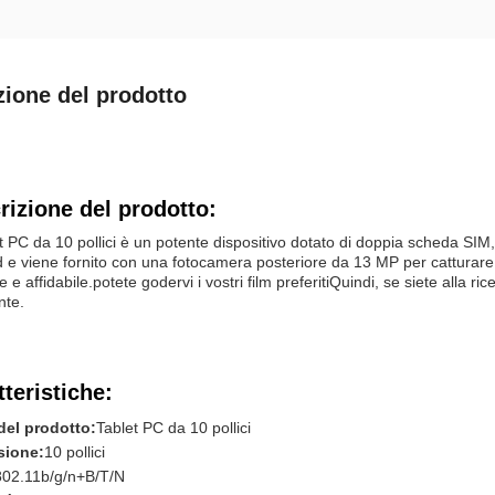
zione del prodotto
rizione del prodotto:
et PC da 10 pollici è un potente dispositivo dotato di doppia scheda SIM,
 e viene fornito con una fotocamera posteriore da 13 MP per catturare
le e affidabile.potete godervi i vostri film preferitiQuindi, se siete alla r
nte.
tteristiche:
el prodotto:
Tablet PC da 10 pollici
sione:
10 pollici
802.11b/g/n+B/T/N