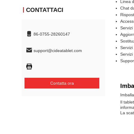
Linea d
Chat da
CONTATTACI
Rispost
Access
Servizi
86-0755-28260147
Aggiorn
Sostit
Servizi
support@cideatablet.com
Servizi
Support
Contatta ora
Imba
Imballa
Il tabl
informa
La scat