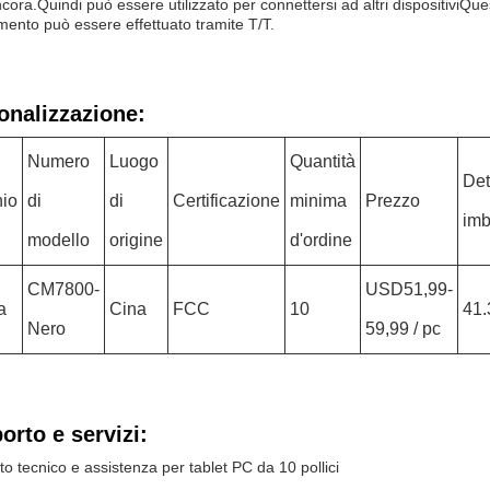
ncora.Quindi può essere utilizzato per connettersi ad altri dispositiviQue
mento può essere effettuato tramite T/T.
onalizzazione:
Numero
Luogo
Quantità
Det
io
di
di
Certificazione
minima
Prezzo
imb
modello
origine
d'ordine
CM7800-
USD51,99-
a
Cina
FCC
10
41.
Nero
59,99 / pc
orto e servizi:
o tecnico e assistenza per tablet PC da 10 pollici