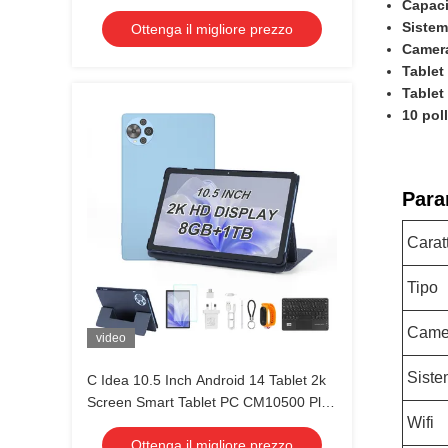
Capaci
SIM CM10500 Plus verde
Sistem
Ottenga il migliore prezzo
Camer
Tablet 
Tablet
10 pol
Para
Caratt
Tipo
Came
video
Siste
C Idea 10.5 Inch Android 14 Tablet 2k
Screen Smart Tablet PC CM10500 Plus
Wifi
Blu
Ottenga il migliore prezzo