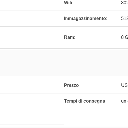
Wifi:
802
Immagazzinamento:
51
Ram:
8 
Prezzo
USD
Tempi di consegna
un 