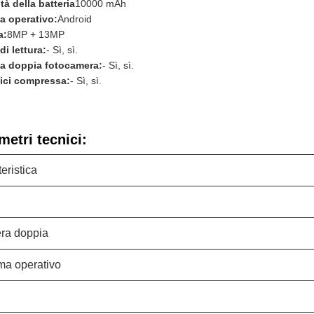
tà della batteria
10000 mAh
a operativo:
Android
a:
8MP + 13MP
di lettura:
- Sì, sì.
 a doppia fotocamera:
- Sì, sì.
lici compressa:
- Sì, sì.
metri tecnici:
eristica
ra doppia
ma operativo