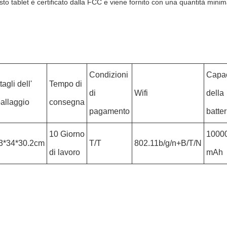
sto tablet è certificato dalla FCC e viene fornito con una quantità minima
Condizioni
Capac
tagli dell'
Tempo di
di
Wifi
della
allaggio
consegna
pagamento
batter
10 Giorno
1000
3*34*30.2cm
T/T
802.11b/g/n+B/T/N
di lavoro
mAh