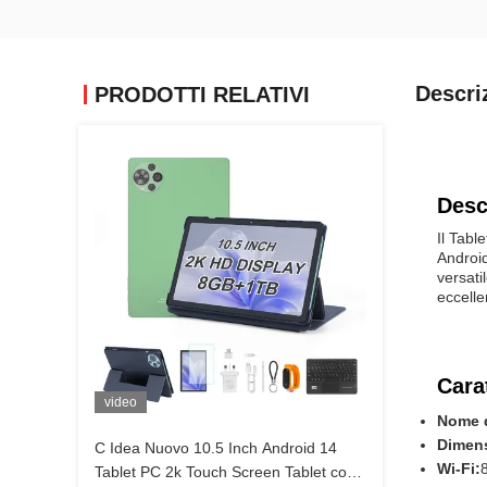
Descri
PRODOTTI RELATIVI
Desc
Il Tabl
Android
versati
eccelle
Cara
video
Nome d
Dimen
C Idea Nuovo 10.5 Inch Android 14
Wi-Fi:
Tablet PC 2k Touch Screen Tablet con