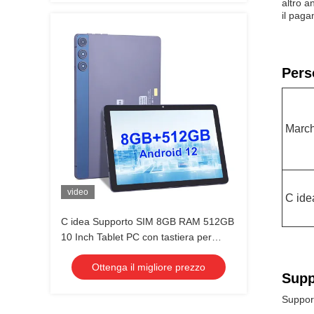
altro a
il paga
Pers
March
video
C ide
C idea Supporto SIM 8GB RAM 512GB
10 Inch Tablet PC con tastiera per
studenti CM8500
Ottenga il migliore prezzo
Supp
Support