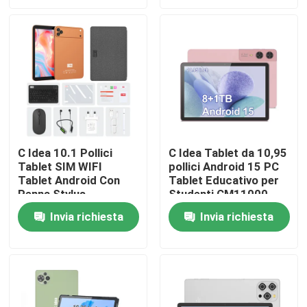
Mostra VR
Chi siamo
Fatory Tour
C Idea 10.1 Pollici
C Idea Tablet da 10,95
Tablet SIM WIFI
pollici Android 15 PC
Controllo di qualità
Tablet Android Con
Tablet Educativo per
Penna Stylus
Studenti CM11000
CM10017air
Plus
Contattaci
Invia richiesta
Invia richiesta
Arancione
notizie
Richiedere un preventivo