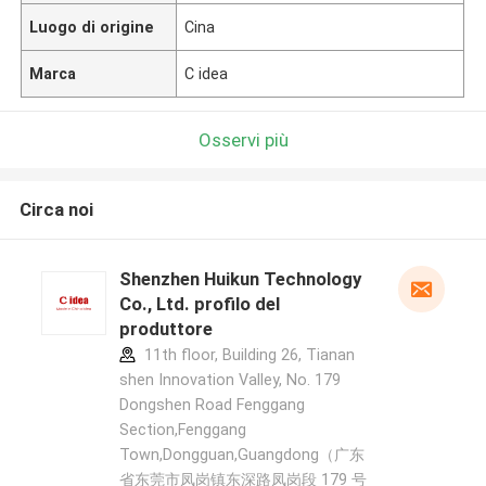
Luogo di origine
Cina
Marca
C idea
Osservi più
Circa noi
Shenzhen Huikun Technology
Co., Ltd. profilo del
produttore
11th floor, Building 26, Tianan
shen Innovation Valley, No. 179
Dongshen Road Fenggang
Section,Fenggang
Town,Dongguan,Guangdong（广东
省东莞市凤岗镇东深路凤岗段 179 号