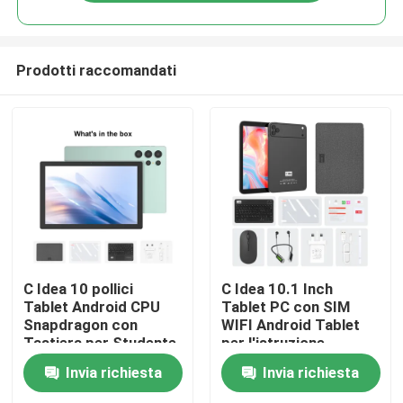
Prodotti raccomandati
Casa
C Idea 10 pollici
C Idea 10.1 Inch
Tablet Android CPU
Tablet PC con SIM
Snapdragon con
WIFI Android Tablet
Prodotti
Tastiera per Studente
per l'istruzione
CM9000ultra Verde
CM10017air Nero
Invia richiesta
Invia richiesta
Video