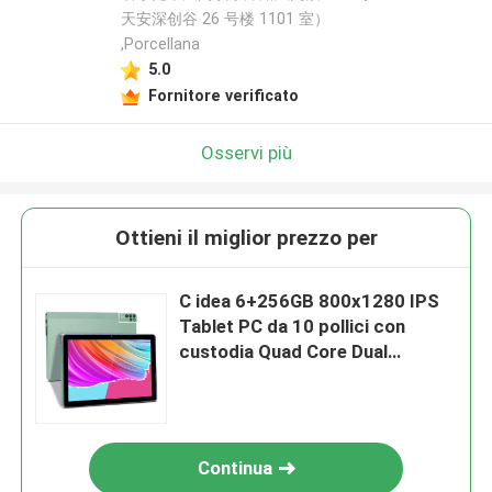
天安深创谷 26 号楼 1101 室）
,Porcellana
5.0
Fornitore verificato
Osservi più
Ottieni il miglior prezzo per
C idea 6+256GB 800x1280 IPS
Tablet PC da 10 pollici con
custodia Quad Core Dual
5MP+8MP Fotocamera HD IPS
Display CM7000
Continua