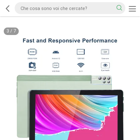
3
/
7