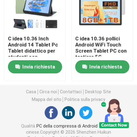
PC della compressa di Android
Smart Tablet PC
C idea 10.36 Inch
C idea 10.36 pollici
Android 14 Tablet Pc
Android WiFi Touch
Tablet didattico per
Screen Tablet PC con
Tablet touch screen
studenti con
tastiera 5G
funzionalità dual SIM
8*CortexTm-A53
Invia richiesta
Invia richiesta
CM10016 più
Compressa Kidspad
Casa
Circa noi
Contattaci
Desktop Site
Tablet didattico per studenti
Mappa del sito
Politica sulla privacy
PC tablet da 7 pollici
Qualità
PC della compressa di Android
Fabbrica
PC tablet da 8 pollici
cinese.Copyright © 2026 Shenzhen Huikun