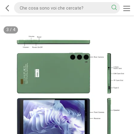
3
/
4