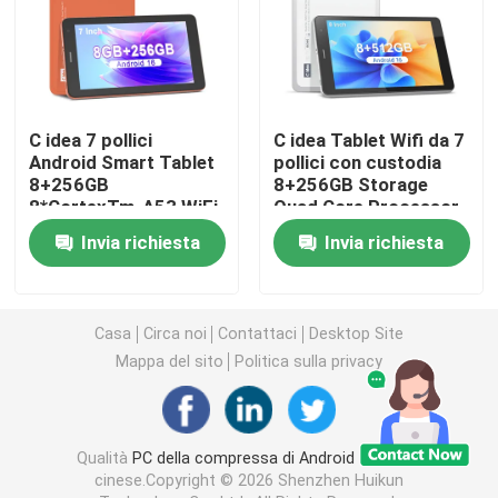
PC della compressa di Android
Smart Tablet PC
C idea 7 pollici
C idea Tablet Wifi da 7
Android Smart Tablet
pollici con custodia
8+256GB
8+256GB Storage
Tablet touch screen
8*CortexTm-A53 WiFi
Quad Core Processor
Tablet Touch Screen
600x1024 IPS
Invia richiesta
Invia richiesta
HD CM517 air
Touchscreen CM517
Compressa Kidspad
air
Casa
Circa noi
Contattaci
Desktop Site
Tablet didattico per studenti
Mappa del sito
Politica sulla privacy
PC tablet da 7 pollici
Qualità
PC della compressa di Android
Fabbrica
PC tablet da 8 pollici
cinese.Copyright © 2026 Shenzhen Huikun