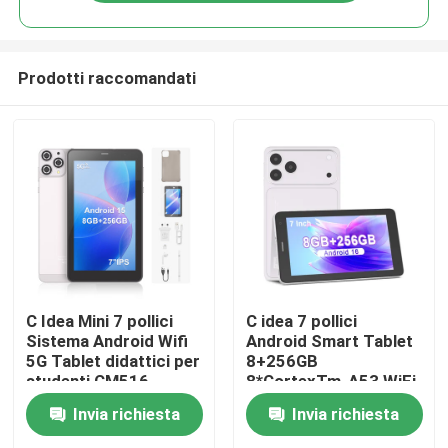
Prodotti raccomandati
Casa
C Idea Mini 7 pollici
C idea 7 pollici
Sistema Android Wifi
Android Smart Tablet
5G Tablet didattici per
8+256GB
Prodotti
studenti CM516
8*CortexTm-A53 WiFi
Tablet Touch Screen
Invia richiesta
Invia richiesta
HD CM517 air
Video