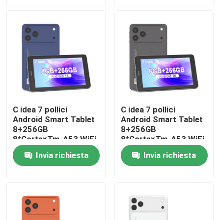
Mostra VR
Chi siamo
Fatory Tour
C idea 7 pollici
C idea 7 pollici
Android Smart Tablet
Android Smart Tablet
Controllo di qualità
8+256GB
8+256GB
8*CortexTm-A53 WiFi
8*CortexTm-A53 WiFi
Tablet Touch Screen
Tablet Touch Screen
Contattaci
Invia richiesta
Invia richiesta
HD CM517 air
HD CM517 air
notizie
Richiedere un preventivo