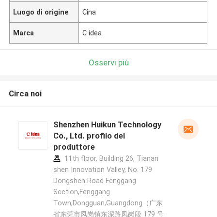
Luogo di origine
Cina
Marca
C idea
Osservi più
Circa noi
Shenzhen Huikun Technology
Co., Ltd. profilo del
produttore
11th floor, Building 26, Tianan
shen Innovation Valley, No. 179
Dongshen Road Fenggang
Section,Fenggang
Town,Dongguan,Guangdong（广东
省东莞市凤岗镇东深路凤岗段 179 号