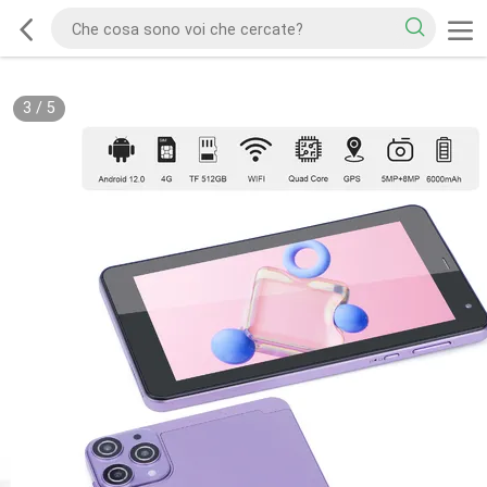
3
/
5