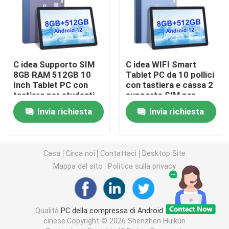
PC della compressa di Android
Smart Tablet PC
C idea Supporto SIM
C idea WIFI Smart
8GB RAM 512GB 10
Tablet PC da 10 pollici
Inch Tablet PC con
con tastiera e cassa 2
Tablet touch screen
tastiera per studenti
supporto SIM per
CM8500
studente CM8500
Invia richiesta
Invia richiesta
Compressa Kidspad
Casa
Circa noi
Contattaci
Desktop Site
Tablet didattico per studenti
Mappa del sito
Politica sulla privacy
PC tablet da 7 pollici
Qualità
PC della compressa di Android
Fabbrica
PC tablet da 8 pollici
cinese.Copyright © 2026 Shenzhen Huikun