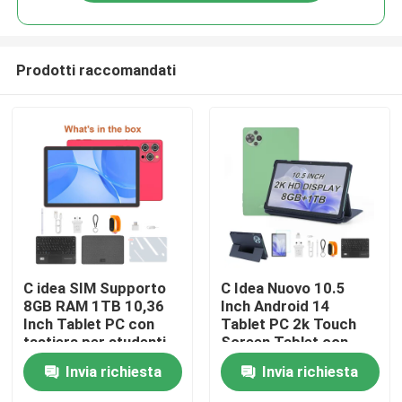
Prodotti raccomandati
Casa
C idea SIM Supporto
C Idea Nuovo 10.5
8GB RAM 1TB 10,36
Inch Android 14
Inch Tablet PC con
Tablet PC 2k Touch
Prodotti
tastiera per studenti
Screen Tablet con
CM10016 PLUS
SIM CM10500 Plus
Invia richiesta
Invia richiesta
verde
Video