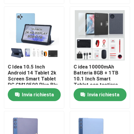
Mostra VR
Chi siamo
Fatory Tour
C Idea 10.5 Inch
C idea 10000mAh
Android 14 Tablet 2k
Batteria 8GB + 1TB
Controllo di qualità
Screen Smart Tablet
10.1 Inch Smart
PC CM10500 Plus Blu
Tablet con tastiera
Bluetooth
Contattaci
Invia richiesta
Invia richiesta
CM8800pLUS
notizie
Richiedere un preventivo