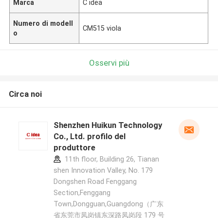
Marca
C idea
Numero di modell
CM515 viola
o
Osservi più
Circa noi
Shenzhen Huikun Technology
Co., Ltd. profilo del
produttore
11th floor, Building 26, Tianan
shen Innovation Valley, No. 179
Dongshen Road Fenggang
Section,Fenggang
Town,Dongguan,Guangdong（广东
省东莞市凤岗镇东深路凤岗段 179 号