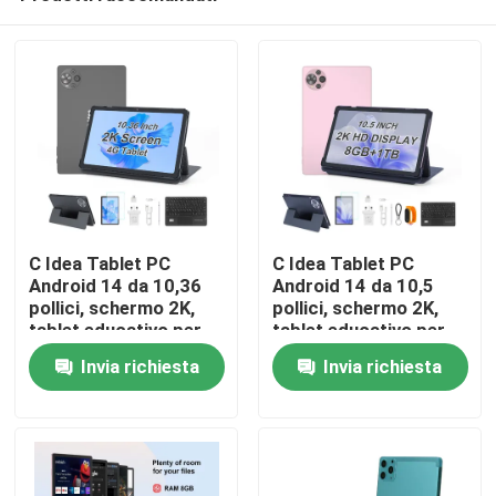
C Idea Tablet PC
C Idea Tablet PC
Android 14 da 10,36
Android 14 da 10,5
pollici, schermo 2K,
pollici, schermo 2K,
tablet educativo per
tablet educativo per
Casa
studenti R1036
studenti CM10500
Invia richiesta
Invia richiesta
Plus
Prodotti
Video