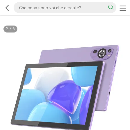
3
/
6