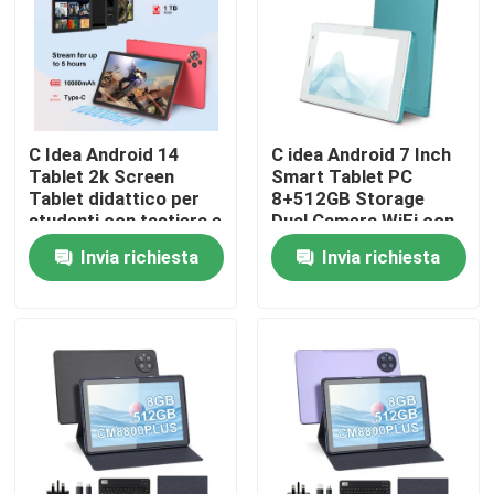
Mostra VR
Chi siamo
C Idea Android 14
C idea Android 7 Inch
Tablet 2k Screen
Smart Tablet PC
Tablet didattico per
8+512GB Storage
Fatory Tour
studenti con tastiera e
Dual Camera WiFi con
mouse CM10500 Plus
custodia per
Invia richiesta
Invia richiesta
Rosso
adolescenti di
Controllo di qualità
apprendimento /
lettura CM513
Contattaci
notizie
Richiedere un preventivo