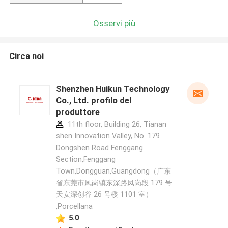
Osservi più
Circa noi
Shenzhen Huikun Technology
Co., Ltd. profilo del
produttore
11th floor, Building 26, Tianan
shen Innovation Valley, No. 179
Dongshen Road Fenggang
Section,Fenggang
Town,Dongguan,Guangdong（广东
省东莞市凤岗镇东深路凤岗段 179 号
天安深创谷 26 号楼 1101 室）
,Porcellana
5.0